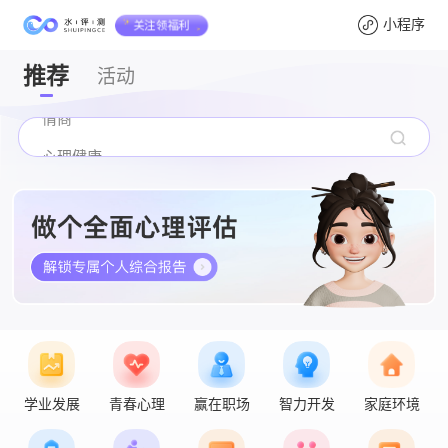
智商
小程序
关注领福利
幼儿
推荐
活动
情商
心理健康
青少年
MBTI
九型人格
学业发展
青春心理
赢在职场
智力开发
家庭环境